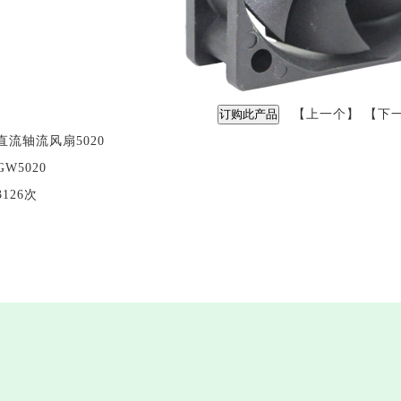
【
上一个
】 【
下
直流轴流风扇5020
GW5020
3126次