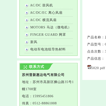
AC/DC 鼓风机
AC/DC/EC 离心风扇
AC/DC 横流风扇
MOTORS 马达（微电机）
FINGER GUARD 网罩
产品名称：
新风
产品型号：
电动车电池组导热材料
点击次数：
产品信息：
联系方式
5020.pdf
苏州普新惠达电气有限公司
地址：
苏州市高新区狮山路35号1
幢1708室
电话：
15995451806
传真：
0512-88861008