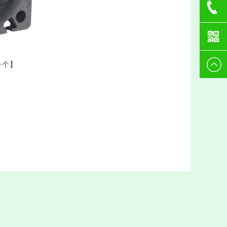
生
Tsing
1599545
0512-
一个
】
8886100