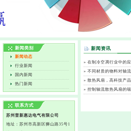
新闻类别
新闻资讯
新闻动态
»
在制冷空凋行业中的
行业新闻
»
不同材质的物料对轴
国内新闻
»
散热风扇，高科技产
热门新闻
»
控制轴流散热风扇的
联系方式
苏州普新惠达电气有限公司
地址：
苏州市高新区狮山路35号1