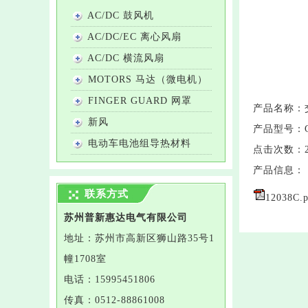
AC/DC 鼓风机
AC/DC/EC 离心风扇
AC/DC 横流风扇
MOTORS 马达（微电机）
FINGER GUARD 网罩
产品名称：
新风
产品型号：
电动车电池组导热材料
点击次数：
产品信息：
联系方式
12038C.p
苏州普新惠达电气有限公司
地址：
苏州市高新区狮山路35号1
幢1708室
电话：
15995451806
传真：
0512-88861008