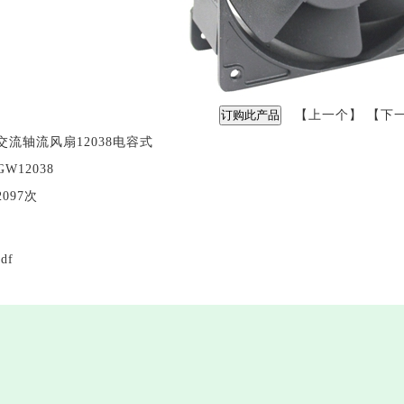
【
上一个
】 【
下
交流轴流风扇12038电容式
GW12038
2097次
df